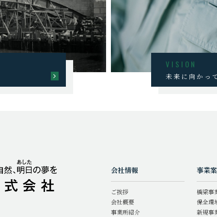
VISION
未来に向かっ
会社情報
事業案
ご挨拶
橋梁事
会社概要
保全環
事業所紹介
新規事