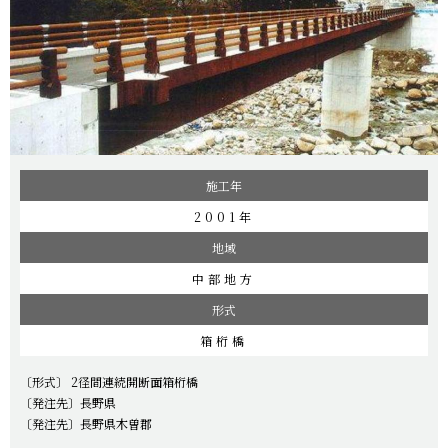
施工年
2001年
地域
中部地方
形式
箱桁橋
〔形式〕 2径間連続開断面箱桁橋
〔発注先〕長野県
〔発注先〕長野県木曽郡